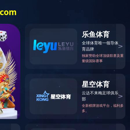
ladglass@ladglass.com
0757-27726738
界杯投票网站|(官方)在线官
语言切换
网