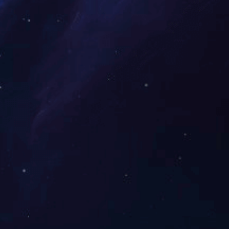
快速链接
世界
电
关于
0
产品
博客
0