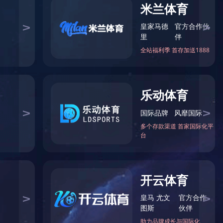
信息并保持通讯畅通，我们将尽快与您取得联系
邮箱:
手机/微信: