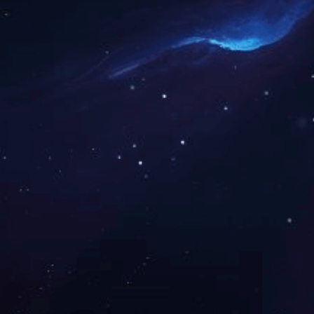
给我们留言
给我们留言，以获得专为您量身定制的独家折扣!