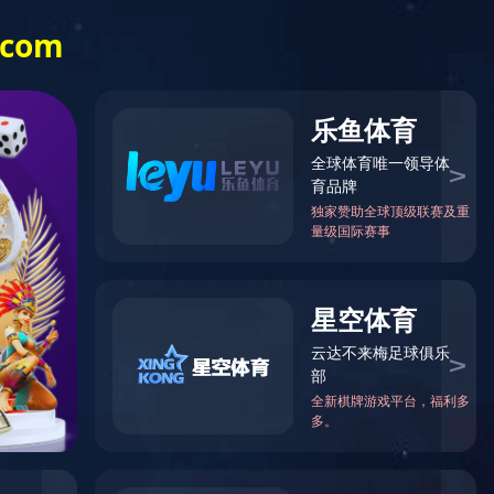
ladglass@ladglass.com
0757-27726738
界杯投票网站|(官方)在线官
语言切换
网