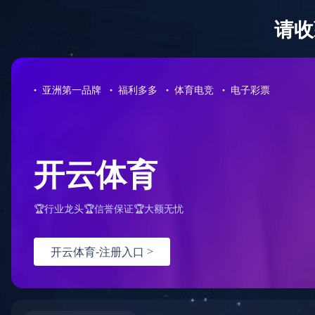
利奥达 - 专注于玻璃加工设备的研发、制造和销售
首
关于我
页
们