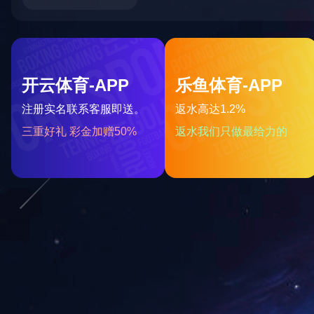
阿里巴巴
扫描二维码