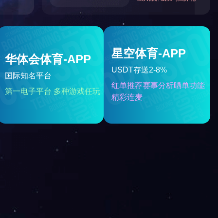
杯投票网站|(官方)在线官网