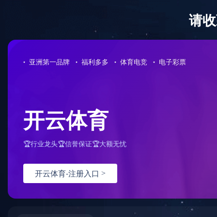
利奥达 - 专注于玻璃加工设备的研发、制造和销售
首
关于我
首页
页
们
产品分类
石
世界杯投票网站|(官方)在线官网
玻璃磨边机系列
玻璃清洗机系列