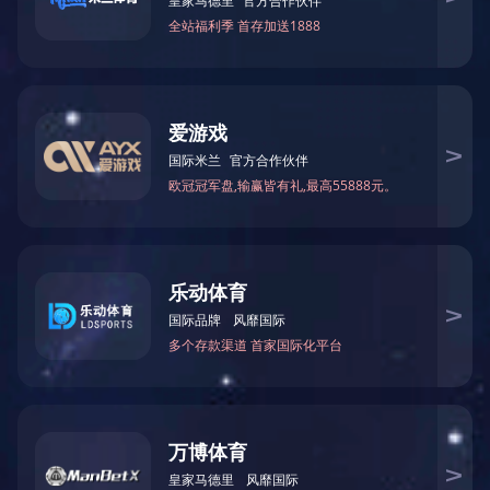
产品咨询
相关产品
产品描述
• 玻璃水平平弯钢化炉-横弯是一种双向钢化炉。玻璃可从两端
进，一端生产平钢化玻璃，另一端生产弯钢化玻璃。
• 技术成熟，弯曲的弧度和拱高可调整，不需要使用模具，大
大提高生产效率。
• 可根据客户要求对机器进行个性化设计。