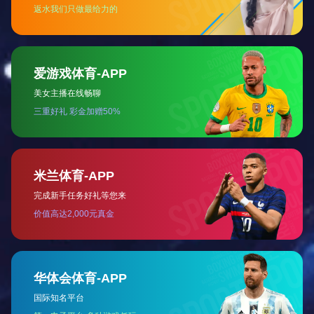
0
0
米/英尺)
2.6'
4'
5'
5'
6.6'
65
85
400
550
650
最小半径 (毫
0
0
米/英尺)
1.3'
1.8'
2.1'
2.1'
2.8'
玻璃厚度 (毫
5-1
5-1
4-19
5-19
5-19
米)
9
9
产量-6mm
24
24
240
240
240
（炉/秒)
0
0
75
80
功率 (千瓦)
450
500
550
0
0