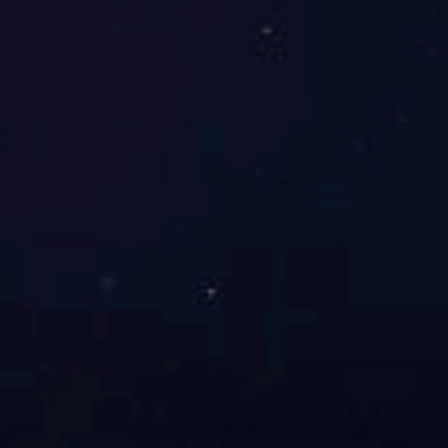
视频展示
获取报价