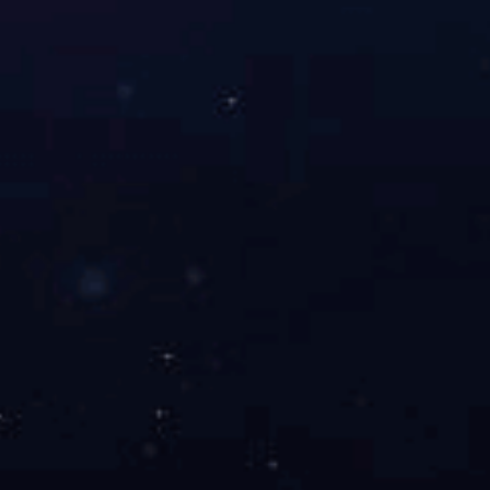
给我们留言
给我们留言，以获得专为您量身定制的独家折扣!
提交