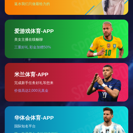
视频展示
获取报价
注意: 请留下您的世界杯投票网站|(官方)在线官网信息，我们的专业人员
会尽快世界杯投票网站|(官方)在线官网您!