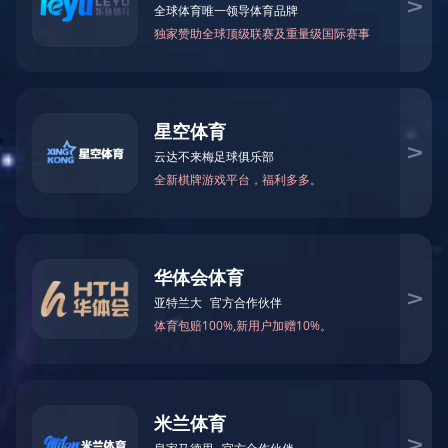
世界杯投票网站|(官方)在线官网
ladglass@ladglass.com
0757-27726738
分类
成功案例
关键词
产品
产品咨询