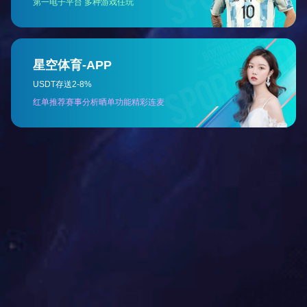
获取报价
注意: 请留下您的世界杯投票网站|(官方)在线官网信息，我们的专业人员
会尽快世界杯投票网站|(官方)在线官网您!