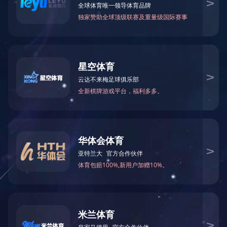
美国：玻璃钢
化厂整厂设
备，2019年
相关案例
沙特阿拉伯钢化玻璃生产线，2025
2025-02-17
首条全自动玻璃双边磨边清洗生产线正式投产，2024年
2024-12-31